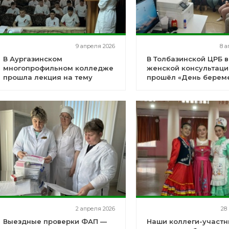
9 апреля 2026
8 а
В Аургазинском
В Толбазинской ЦРБ в
многопрофильном колледже
женской консультаци
прошла лекция на тему
прошёл «День берем
здорового образа жизни и
вреда курения
2 апреля 2026
28
Выездные проверки ФАП —
Наши коллеги-участн