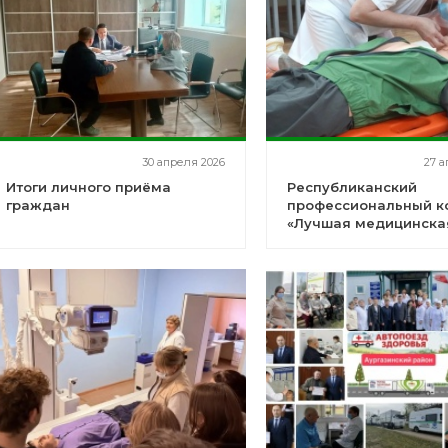
30 апреля 2026
27 а
Итоги личного приёма
Республиканский
граждан
профессиональный к
«Лучшая медицинска
сестра-анестезист
Республики Башкорто