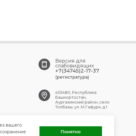
Версия для
слабовидящих
+7(34745)2-17-37
(регистратура)
453480, Республика
Башкортостан,
Аургазинский район, село
Толбазы, ул. М.Гафури, д.1
tolbaz.crb@doctorrb.ru
ies вашего
 сохранение
Понятно