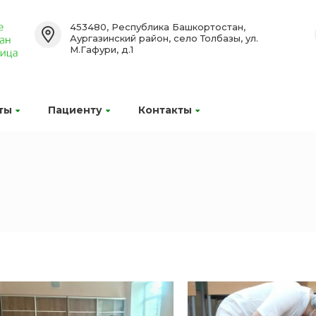
453480, Республика Башкортостан,
Аургазинский район, село Толбазы, ул.
М.Гафури, д.1
ты
Пациенту
Контакты