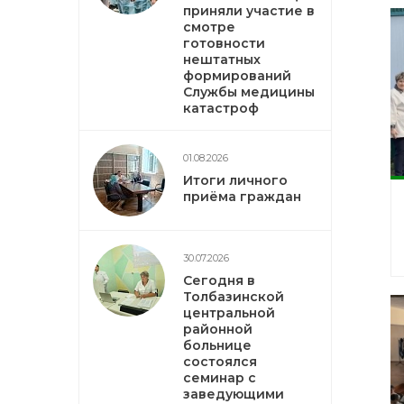
приняли участие в
смотре
готовности
нештатных
формирований
Службы медицины
катастроф
01.08.2026
Итоги личного
приёма граждан
30.07.2026
Сегодня в
Толбазинской
центральной
районной
больнице
состоялся
семинар с
заведующими