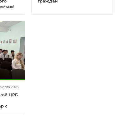
ого
граждан
емьи»!
 марта 2026
ской ЦРБ
й
р с