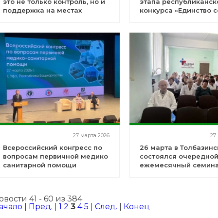
это не только контроль, но и
этапа республиканск
поддержка на местах
конкурса «Единство с
27 марта 2026
27
Всероссийский конгресс по
26 марта в Толбазин
вопросам первичной медико
состоялся очередно
санитарной помощи
ежемесячный семина
заведующими ФАП и
врачебных участков
овости 41 - 60 из 384
ачало
|
Пред.
|
1
2
3
4
5
|
След.
|
Конец