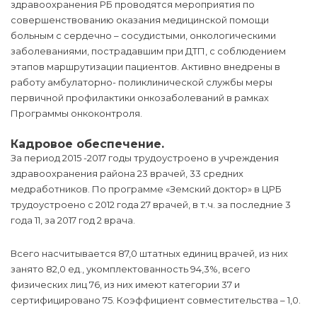
здравоохранения РБ проводятся мероприятия по
совершенствованию оказания медицинской помощи
больным с сердечно – сосудистыми, онкологическими
заболеваниями, пострадавшим при ДТП, с соблюдением
этапов маршрутизации пациентов. Активно внедрены в
работу амбулаторно- поликлинической службы меры
первичной профилактики онкозаболеваний в рамках
Программы онкоконтроля.
Кадровое обеспечение.
За период 2015 -2017 годы трудоустроено в учреждения
здравоохранения района 23 врачей, 33 средних
медработников. По программе «Земский доктор» в ЦРБ
трудоустроено с 2012 года 27 врачей, в т.ч. за последние 3
года 11, за 2017 год 2 врача.
Всего насчитывается 87,0 штатных единиц врачей, из них
занято 82,0 ед., укомплектованность 94,3%, всего
физических лиц 76, из них имеют категории 37 и
сертифицировано 75. Коэффициент совместительства – 1,0.