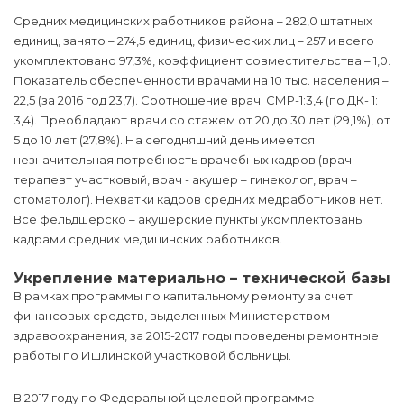
Средних медицинских работников района – 282,0 штатных
единиц, занято – 274,5 единиц, физических лиц – 257 и всего
укомплектовано 97,3%, коэффициент совместительства – 1,0.
Показатель обеспеченности врачами на 10 тыс. населения –
22,5 (за 2016 год 23,7). Соотношение врач: СМР-1:3,4 (по ДК- 1:
3,4). Преобладают врачи со стажем от 20 до 30 лет (29,1%), от
5 до 10 лет (27,8%). На сегодняшний день имеется
незначительная потребность врачебных кадров (врач -
терапевт участковый, врач - акушер – гинеколог, врач –
стоматолог). Нехватки кадров средних медработников нет.
Все фельдшерско – акушерские пункты укомплектованы
кадрами средних медицинских работников.
Укрепление материально – технической базы
В рамках программы по капитальному ремонту за счет
финансовых средств, выделенных Министерством
здравоохранения, за 2015-2017 годы проведены ремонтные
работы по Ишлинской участковой больницы.
В 2017 году по Федеральной целевой программе