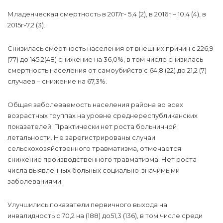
Младенческая смертность в 2017г- 5,4 (2), в 2016г – 10,4 (4), в
2015г-7,2 (3).
Снизилась смертность населения от внешних причин с 226,9
(77) до 145,2(48) снижение на 36,0%, в том числе снизилась
смертность населения от самоубийств с 64,8 (22) до 21,2 (7)
случаев – снижение на 67,3%.
Общая заболеваемость населения района во всех
возрастных группах на уровне среднереспубликанских
показателей. Практически нет роста больничной
летальности. Не зарегистрированы случаи
сельскохозяйственного травматизма, отмечается
снижение производственного травматизма. Нет роста
числа выявленных больных социально-значимыми
заболеваниями.
Улучшились показатели первичного выхода на
инвалидность с 70,2 на (188) до51,3 (136), в том числе среди