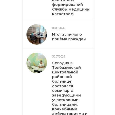
нештатных
формирований
Службы медицины
катастроф
01.08.2026
Итоги личного
приёма граждан
30.07.2026
Сегодня в
Толбазинской
центральной
районной
больнице
состоялся
семинар с
заведующими
участковыми
больницами,
врачебными
амбулаториями и