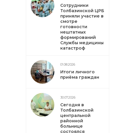
Сотрудники
Толбазинской ЦРБ
приняли участие в
смотре
готовности
нештатных
формирований
Службы медицины
катастроф
01.08.2026
Итоги личного
приёма граждан
30.07.2026
Сегодня в
Толбазинской
центральной
районной
больнице
состоялся