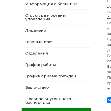
В
Информация о больнице
де
Ос
Структура и органы
Д
управления
на
и.
Лицензии
з
В 
Главный врач
за
д
Отделения
Го
п
График работы
В
з
График приема граждан
П
вр
Было-стало
во
Правила внутреннего
распорядка