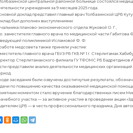
 Толбазинской центральной районной больнице состоялся медиц
ятельности учреждения за 9 месяцев 2025 года.
новной доклад представил главный врач Толбазинской ЦРБ Кутуе
оклад был дополнен выступлениями:
чальника планово-экономического отдела Жуковой О. Г.,
 о. заместителя главного врача по медицинской части Габитова Ф.
аведующей поликлиникой Исламовой Ф. Ф.
работе медсовета также приняли участие:
меститель главного врача ГБУЗ РБ ГКБ № 1 г. Стерлитамак Хабибу
иректор Стерлитамакского филиала ГУ ТФОМС РБ Бадретдинов А
сти представили анализ деятельности медицинских организаций
ериод.
 ходе заседания были озвучены достигнутые результаты, обозн
адачи по повышению качества оказываемой медицинской помощи
риятным моментом стало вручение благодарственных писем Ми
ачебного участка — за активное участие в проведении акции «З
дителям ЦРБ — в честь профессионального праздника, Дня авто