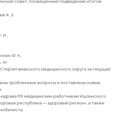
инский совет, посвящённый подведению итогов
в А. З.
 И.,
ллин Ф. К.,
. М.
 Стерлитамакского медицинского округа за текущий
ачены проблемные вопросы и поставлены новые
.
нздрава РБ медицинским работникам Ишлинского
доровая республика — здоровый регион», а также
мобилиста.