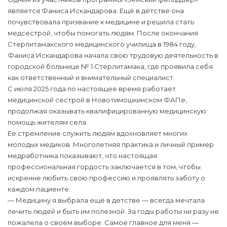
является Фаниса Искандарова. Ещё в детстве она
почувствовала призвание к медицине и решила стать
медсестрой, чтобы помогать людям. После окончания
Стерлитамакского медицинского училища в 1984 году,
Фаниса Искандарова начала свою трудовую деятельность в
городской больнице № 1 Стерлитамака, где проявила себя
как ответственный и внимательный специалист.
С июля 2025 года по настоящее время работает
медицинской сестрой в Новотимошкинском ФАПе,
продолжая оказывать квалифицированную медицинскую
помощь жителям села.
Ее стремление служить людям вдохновляет многих
молодых медиков. Многолетняя практика и личный пример
медработника показывают, что настоящая
профессиональная гордость заключается в том, чтобы
искренне любить свою профессию и проявлять заботу о
каждом пациенте.
— Медицину я выбрала ещё в детстве — всегда мечтала
лечить людей и быть им полезной. За годы работы ни разу не
пожалела о своём выборе. Самое главное для меня —