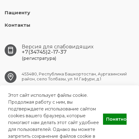
Пациенту
Контакты
Версия для слабовидящих
+7(34745)2-17-37
(регистратура)
453480, Республика Башкортостан, Аургазинский
район, село Толбазы, ул. М.Гафури, д.1
Этот сайт использует файлы cookie.
tolbaz.crb@doctorrb.ru
Продолжая работу с ним, вы
подтверждаете использование сайтом
cookies вашего браузера, которые
Понятно
ГБУЗ РБ Толбазинская ЦРБ
помогают нам делать этот сайт удобнее
для пользователей. Однако вы можете
запретить сохранение файлов cookie в