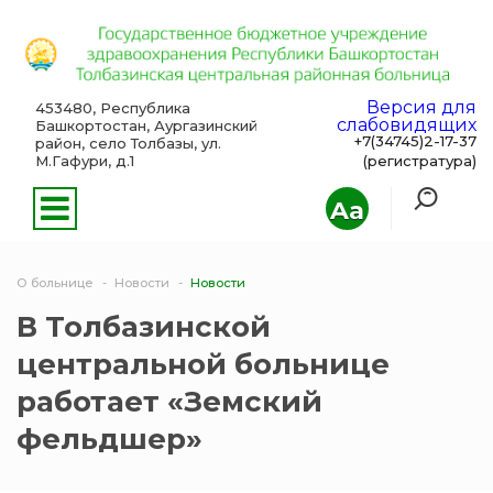
Версия для
453480, Республика
слабовидящих
Башкортостан, Аургазинский
+7(34745)2-17-37
район, село Толбазы, ул.
М.Гафури, д.1
(регистратура)
Aa
О больнице
Новости
Новости
В Толбазинской
центральной больнице
работает «Земский
фельдшер»