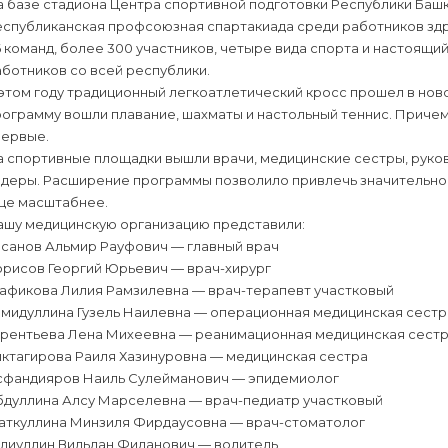
 базе стадиона Центра спортивной подготовки Республики Башк
еспубликанская профсоюзная спартакиада среди работников зд
 команд, более 300 участников, четыре вида спорта и настоящи
ботников со всей республики.
этом году традиционный легкоатлетический кросс прошел в нов
рограмму вошли плавание, шахматы и настольный теннис. Приче
первые.
а спортивные площадки вышли врачи, медицинские сестры, руко
идеры. Расширение программы позволило привлечь значительно 
ще масштабнее.
ашу медицинскую организацию представили:
асанов Альмир Рауфович — главный врач
орисов Георгий Юрьевич — врач-хирург
афикова Лилия Рамзилевна — врач-терапевт участковый
амидуллина Гузель Наилевна — операционная медицинская сестр
ерентьева Лена Михеевна — реанимационная медицинская сест
иктагирова Раиля Хазинуровна — медицинская сестра
сфандияров Наиль Сулейманович — эпидемиолог
бдуллина Алсу Марселевна — врач-педиатр участковый
аткуллина Минзиля Фирдаусовна — врач-стоматолог
алиуллин Вильдан Фиданович — водитель