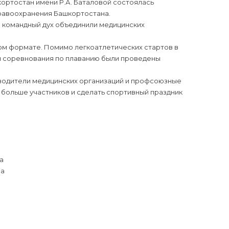
ортостан имени Р.А. Баталовой состоялась
равоохранения Башкортостана.
й командный дух объединили медицинских
ом формате. Помимо легкоатлетических стартов в
м соревнования по плаванию были проведены
водители медицинских организаций и профсоюзные
больше участников и сделать спортивный праздник
а
ра