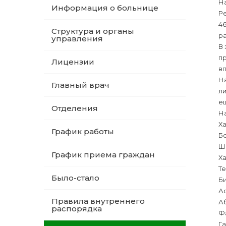
На
Информация о больнице
Р
46
Структура и органы
ра
управления
В 
п
Лицензии
в
Н
Главный врач
л
е
Отделения
Н
Х
График работы
Б
Ш
График приема граждан
Х
Т
Было-стало
Б
А
Правила внутреннего
А
распорядка
Ф
Г