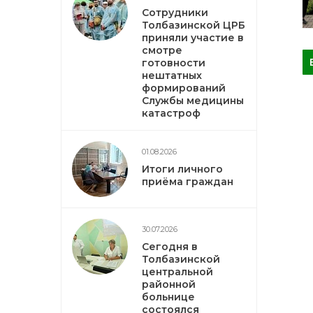
Сотрудники
Толбазинской ЦРБ
приняли участие в
смотре
готовности
нештатных
формирований
Службы медицины
катастроф
01.08.2026
Итоги личного
приёма граждан
30.07.2026
Сегодня в
Толбазинской
центральной
районной
больнице
состоялся