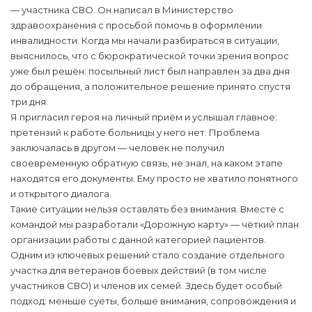
— участника СВО. Он написал в Министерство
здравоохранения с просьбой помочь в оформлении
инвалидности. Когда мы начали разбираться в ситуации,
выяснилось, что с бюрократической точки зрения вопрос
уже был решён: посыльный лист был направлен за два дня
до обращения, а положительное решение принято спустя
три дня.
Я пригласил героя на личный приём и услышал главное:
претензий к работе больницы у него нет. Проблема
заключалась в другом — человек не получил
своевременную обратную связь, не знал, на каком этапе
находятся его документы. Ему просто не хватило понятного
и открытого диалога.
Такие ситуации нельзя оставлять без внимания. Вместе с
командой мы разработали «Дорожную карту» — чёткий план
организации работы с данной категорией пациентов.
Одним из ключевых решений стало создание отдельного
участка для ветеранов боевых действий (в том числе
участников СВО) и членов их семей. Здесь будет особый
подход: меньше суеты, больше внимания, сопровождения и