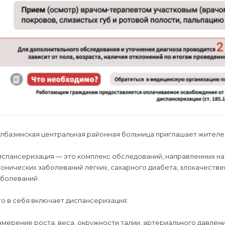
олбазинская центральная районная больница приглашает жителе
испансеризация — это комплекс обследований, направленных на
онических заболеваний лёгких, сахарного диабета, злокачеств
аболеваний.
о в себя включает диспансеризация:
мерение роста, веса, окружности талии, артериального давлени