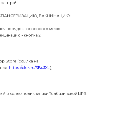
 завтра!
СПАНСЕРИЗАЦИЮ, ВАКЦИНАЦИЮ:
лся порядок голосового меню:
акцинацию - кнопка 2.
pp Store (ссылка на
ание:
https://clck.ru/3BuJXt
.);
й в холле поликлиники Толбазинской ЦРБ.