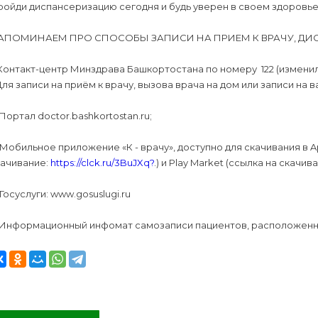
ойди диспансеризацию сегодня и будь уверен в своем здоровье
АПОМИНАЕМ ПРО СПОСОБЫ ЗАПИСИ НА ПРИЕМ К ВРАЧУ, ДИ
 Контакт-центр Минздрава Башкортостана по номеру 122 (измени
Для записи на приём к врачу, вызова врача на дом или записи на в
 Портал doctor.bashkortostan.ru;
 Мобильное приложение «К - врачу», доступно для скачивания в A
качивание:
https://clck.ru/3BuJXq?
.) и Play Market (ссылка на скачив
 Госуслуги: www.gosuslugi.ru
. Информационный инфомат самозаписи пациентов, расположенны