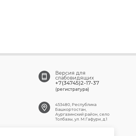
Версия для
слабовидящих
+7(34745)2-17-37
(регистратура)
453480, Республика
Башкортостан,
Аургазинский район, село
Толбазы, ул. М.Гафури, д.1
tolbaz.crb@doctorrb.ru