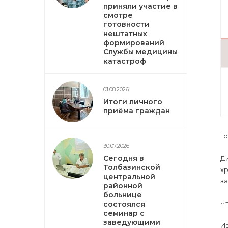
приняли участие в
смотре
готовности
нештатных
формирований
Службы медицины
катастроф
01.08.2026
Итоги личного
приёма граждан
Т
30.07.2026
Сегодня в
Д
Толбазинской
хр
центральной
з
районной
больнице
Чт
состоялся
семинар с
заведующими
Из