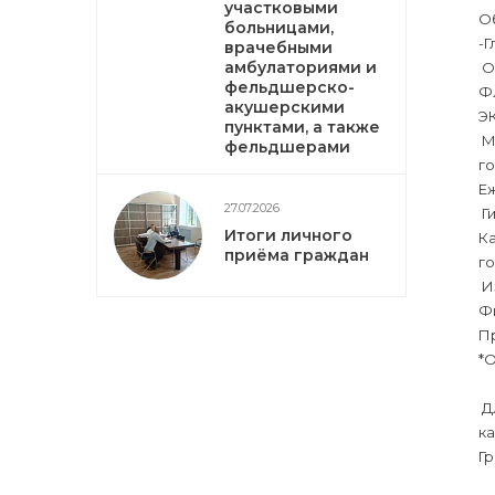
участковыми
Об
больницами,
-Г
врачебными
амбулаториями и
Об
фельдшерско-
Ф
акушерскими
ЭК
пунктами, а также
Ма
фельдшерами
г
Еж
27.07.2026
Ги
Итоги личного
Ка
приёма граждан
го
Из
Фи
Пр
*
Дл
ка
Гр