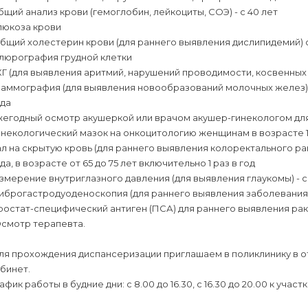
щий анализ крови (гемоглобин, лейкоциты, СОЭ) - с 40 лет
люкоза крови
щий холестерин крови (для раннего выявления дислипидемий) с
люрография грудной клетки
Г (для выявления аритмий, нарушений проводимости, косвенных п
ммография (для выявления новообразований молочных желез) же
ода
егодный осмотр акушеркой или врачом акушер-гинекологом для 
некологический мазок на онкоцитологию женщинам в возрасте 18, 21, 24,
л на скрытую кровь (для раннего выявления колоректального рака
да, в возрасте от 65 до 75 лет включительно 1 раз в год
мерение внутриглазного давления (для выявления глаукомы) - с
брогастродуоденоскопия (для раннего выявления заболевания ж
остат-специфический антиген (ПСА) для раннего выявления рака п
Осмотр терапевта.
я прохождения диспансеризации приглашаем в поликлинику в от
бинет.
афик работы в будние дни: с 8.00 до 16.30, с 16.30 до 20.00 к учас